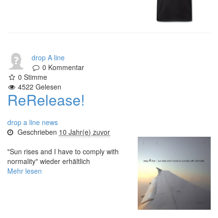
drop A line
0
Kommentar
0
Stimme
4522
Gelesen
ReRelease!
drop a line news
Geschrieben
10 Jahr(e) zuvor
"Sun rises and I have to comply with
normality" wieder erhältlich
Mehr lesen