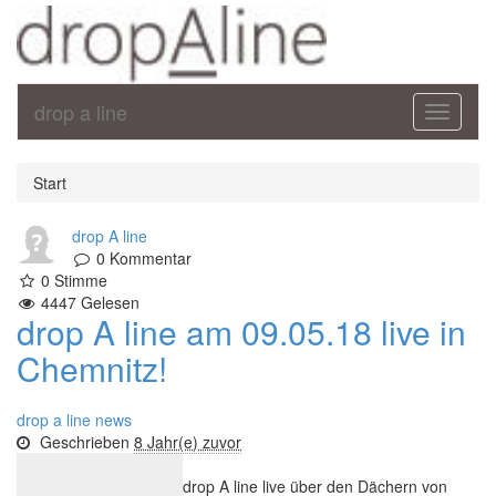
drop a line
Toggle
navigati
Start
drop A line
0
Kommentar
0
Stimme
4447
Gelesen
drop A line am 09.05.18 live in
Chemnitz!
drop a line news
Geschrieben
8 Jahr(e) zuvor
drop A line live über den Dächern von