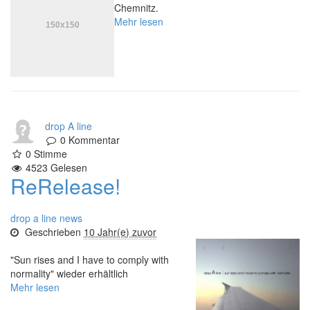
Chemnitz.
Mehr lesen
drop A line
0
Kommentar
0
Stimme
4523
Gelesen
ReRelease!
drop a line news
Geschrieben
10 Jahr(e) zuvor
"Sun rises and I have to comply with
normality" wieder erhältlich
Mehr lesen