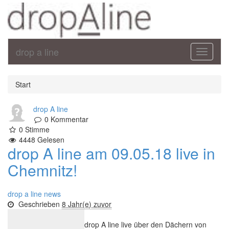
drop a line
Toggle
navigati
Start
drop A line
0
Kommentar
0
Stimme
4448
Gelesen
drop A line am 09.05.18 live in
Chemnitz!
drop a line news
Geschrieben
8 Jahr(e) zuvor
drop A line live über den Dächern von